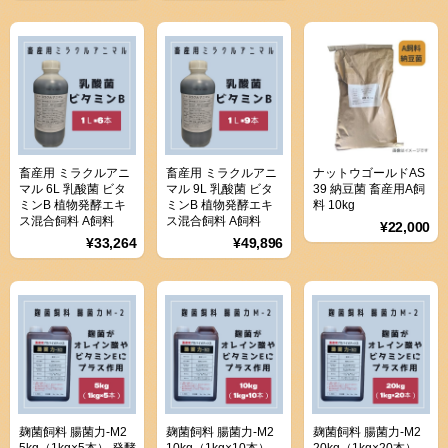
畜産用 ミラクルアニ
畜産用 ミラクルアニ
ナットウゴールドAS
マル 6L 乳酸菌 ビタ
マル 9L 乳酸菌 ビタ
39 納豆菌 畜産用A飼
ミンB 植物発酵エキ
ミンB 植物発酵エキ
料 10kg
ス混合飼料 A飼料
ス混合飼料 A飼料
¥22,000
¥33,264
¥49,896
麹菌飼料 腸菌力-M2
麹菌飼料 腸菌力-M2
麹菌飼料 腸菌力-M2
5kg（1kg×5本） 発酵
10kg（1kg×10本）
20kg（1kg×20本）