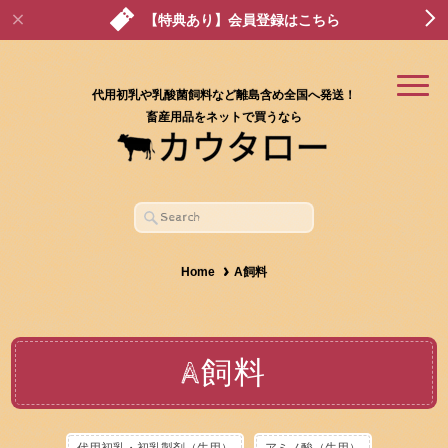
【特典あり】会員登録はこちら
代用初乳や乳酸菌飼料など離島含め全国へ発送！
畜産用品をネットで買うなら
Home
A飼料
A飼料
代用初乳・初乳製剤（牛用）
アミノ酸（牛用）