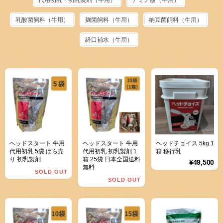
乳酸菌飼料（牛用）
麹菌飼料（牛用）
納豆菌飼料（牛用）
経口補水（牛用）
ヘッドスタート 牛用
ヘッドスタート 牛用
ヘッドチョイス 5kg 1
代用初乳 5袋 ばら売
代用初乳 初乳製剤 1
箱 移行乳
り 初乳製剤
箱 25袋 日本全国送料
¥49,500
無料
SOLD OUT
SOLD OUT