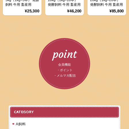
飼料 牛用 畜産用
発酵飼料 牛用 畜産用
発酵飼料 牛用 畜産用
¥25,300
¥46,200
¥85,800
point
会員機能
・ポイント
・メルマガ配信
CATEGORY
A飼料