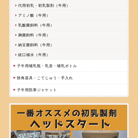
代用初乳・初乳製剤（牛用）
アミノ酸（牛用）
乳酸菌飼料（牛用）
麹菌飼料（牛用）
納豆菌飼料（牛用）
経口補水（牛用）
子牛用哺乳瓶・乳首・哺乳ボトル
除角器具・こてじゅう・手入れ
子牛用防寒ジャケット