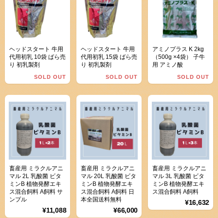
ヘッドスタート 牛用
ヘッドスタート 牛用
アミノプラス K 2kg
代用初乳 10袋 ばら売
代用初乳 15袋 ばら売
（500g ×4袋） 子牛
り 初乳製剤
り 初乳製剤
用 アミノ酸
SOLD OUT
SOLD OUT
SOLD OUT
畜産用 ミラクルアニ
畜産用 ミラクルアニ
畜産用 ミラクルアニ
マル 2L 乳酸菌 ビタ
マル 20L 乳酸菌 ビタ
マル 3L 乳酸菌 ビタ
ミンB 植物発酵エキ
ミンB 植物発酵エキ
ミンB 植物発酵エキ
ス混合飼料 A飼料 サ
ス混合飼料 A飼料 日
ス混合飼料 A飼料
ンプル
本全国送料無料
¥16,632
¥11,088
¥66,000