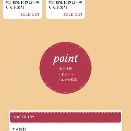
代用初乳 10袋 ばら売
代用初乳 15袋 ばら売
り 初乳製剤
り 初乳製剤
SOLD OUT
SOLD OUT
point
会員機能
・ポイント
・メルマガ配信
CATEGORY
A飼料