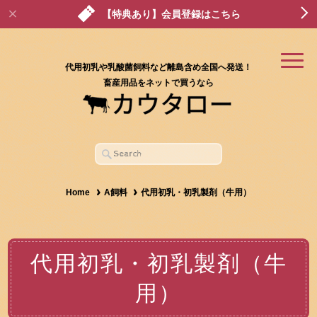
【特典あり】会員登録はこちら
代用初乳や乳酸菌飼料など離島含め全国へ発送！
畜産用品をネットで買うなら
Home
A飼料
代用初乳・初乳製剤（牛用）
代用初乳・初乳製剤（牛
用）