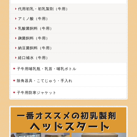
代用初乳・初乳製剤（牛用）
アミノ酸（牛用）
乳酸菌飼料（牛用）
麹菌飼料（牛用）
納豆菌飼料（牛用）
経口補水（牛用）
子牛用哺乳瓶・乳首・哺乳ボトル
除角器具・こてじゅう・手入れ
子牛用防寒ジャケット